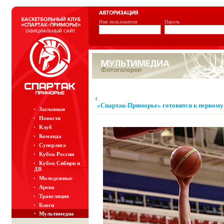
Имя пользователя
Пароль
г.
«Спартак-Приморье» готовится к первом
Заглавная
Новости
Клуб
Команда
Суперлига
Кубок России
Кубок Сибири и
ДВ
Молодежные
Арена
Трансляция
Блоги
Мультимедиа