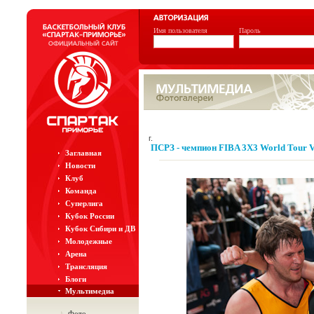
Имя пользователя
Пароль
г.
ПСРЗ - чемпион FIBA 3Х3 World Tour Vl
Заглавная
Новости
Клуб
Команда
Суперлига
Кубок России
Кубок Сибири и ДВ
Молодежные
Арена
Трансляция
Блоги
Мультимедиа
Фото