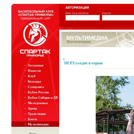
Имя пользователя
Пароль
г.
ПСРЗ уходит в отрыв
Заглавная
Новости
Клуб
Команда
Суперлига
Кубок России
Кубок Сибири и ДВ
Молодежные
Арена
Трансляция
Блоги
Мультимедиа
Фото