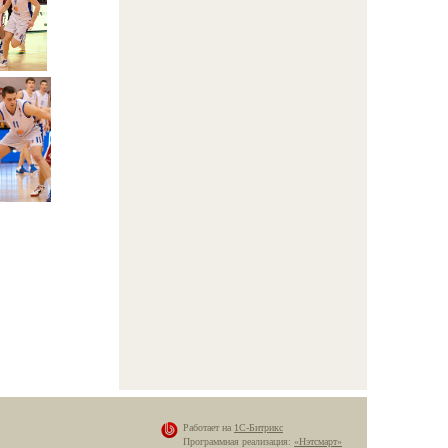
Работает на
1С-Битрикс
Программная реализация:
«Нэтсмарт»