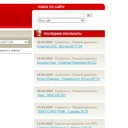
18.03.2020
|
Суперлига - Первый дивизион.
Спартак СПб - Восток-65 77:94
18.03.2020
|
Суперлига - Первый дивизион.
Буревестник - Спартак-Приморье 94:112
18.03.2020
|
Суперлига - Первый дивизион.
Купол-Родники - Университет-Югра 107:73
18.03.2020
|
Суперлига - Первый дивизион.
Урал - МБА 105:107
17.03.2020
|
Суперлига - Первый дивизион.
ТЕМП-СУМЗ-УГМК - Самара 76:70
13.03.2020
|
Единая молодежная лига ВТБ.
Спартак-Приморье-2 - Химки-2 50:76