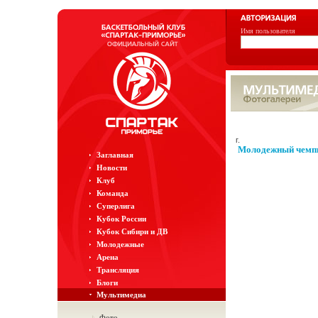
Имя пользователя
г.
Молодежный чемпи
Заглавная
Новости
Клуб
Команда
Суперлига
Кубок России
Кубок Сибири и ДВ
Молодежные
Арена
Трансляция
Блоги
Мультимедиа
Фото