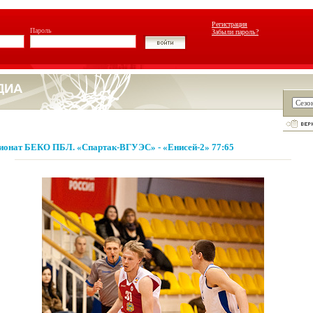
Регистрация
Пароль
Забыли пароль?
онат БЕКО ПБЛ. «Спартак-ВГУЭС» - «Енисей-2» 77:65