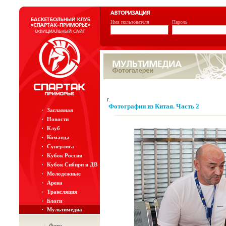
Имя пользователя
Пароль
г.
Фотографии из Китая. Часть 2
Заглавная
Новости
Клуб
Команда
Суперлига
Кубок России
Кубок Сибири и ДВ
Молодежные
Арена
Трансляция
Блоги
Мультимедиа
Фото