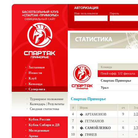
Имя пользователя
Пароль
Заглавная
Команда
Новости
Плей-офф. 1/2 финала
Клуб
Спартак-Приморье
Команда
Урал
Суперлига
Спартак-Приморье
Турнирное положение
Календарь | Результаты
#
Игрок
оч
3-х
Сводная статистика
4
9
1/
�. АРТАМОНОВ
Кубок России
7
-
-
�. ГЕТМАНОВ
Кубок Сибири и ДВ
9
6
1/
�. САМОЙЛЕНКО
Молодежные
10
-
-
�. ГРАЧЕВ
Арена