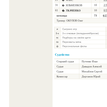
�. ФЛИС
31
10
2/
�. ИЛЬМЕНКОВ
61
10
0/
�. ТКАЧЕНКО
команда
73
6/2
Тренер: ОКУЛОВ Олег
и
Сыграно игр
3-х
3-х очковые (попадания/броски)
пс
Подборы на своём щите
пх
Перехваты мяча
ф
Персональные фолы
Судейство
Старший судья
Путенко Илья
Судья
Давыдов Алексей
Судья
Михайлов Сергей
Комиссар
Дерганов Юрий