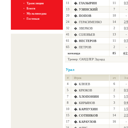
11
11
0/
Трансляция
�. ГЛАЗЫРИН
Блоги
13
7
-
�. УЗИНСКИЙ
Мультимедиа
20
10
-
�. ПОПОВ
Гостевая
24
14
2/
�. ГЕРАСИМЕНКО
32
2
0/
�. ЗВЕРКОВ
41
13
-
�. СОЛОВЬЕВ
61
11
0/
�. НЕСТЕРОВ
65
2
-
�. ПЕТРОВ
команда
85
4/2
Тренер:
САНДЛЕР Эдуард
Урал
#
Игрок
оч
3-х
4
6
-
�. КЛЮЕВ
5
2
0/
�. КРЮКОВ
7
5
1/
�. ХЛОПОНИН
8
3
0/
�. КИРЬЯНОВ
10
7
1/
�. КАРПУХИН
15
14
2/
�. СОТНИКОВ
17
16
-
�. КАРАУЛОВ
21
-
0/