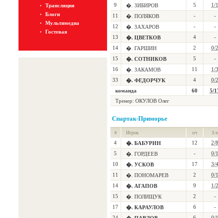
9
5
1/
Трансляция
�. ЗИБИРОВ
Блоги
11
-
-
�. ПОЛЯКОВ
Мультимедиа
12
-
-
�. ЗАХАРОВ
Гостевая
13
4
-
�. ЦВЕТКОВ
14
2
0/
�. ГАРШИН
15
5
-
�. СОТНИКОВ
16
11
1/
�. ЗАКАМОВ
33
4
0/
�. ФЕДОРЧУК
команда
60
5/1
Тренер: ОКУЛОВ Олег
Спартак-Приморье
#
Игрок
оч
3-х
4
12
2/
�. БАБУРИН
5
-
0/
�. ГОРДЕЕВ
10
17
3/
�. УСКОВ
11
2
0/
�. ПОНОМАРЕВ
14
9
1/
�. АГАПОВ
15
2
-
�. ПОЛИЩУК
17
6
-
�. КАРАУЛОВ
24
6
0/