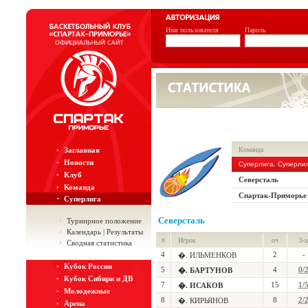
Имя пользователя
Пароль
Заглавная
Команда
Новости
Суперлига. Суперлиг
Клуб
Северсталь
Команда
Спартак-Приморье
Суперлига
Северсталь
Турнирное положение
Календарь | Результаты
#
Игрок
оч
3-х
Сводная статистика
4
2
-
�. ИЛЬМЕНКОВ
Кубок России
5
4
0/
�. БАРТУНОВ
Кубок Сибири и ДВ
7
15
1/
�. ИСАКОВ
Молодежные
8
8
2/
�. КИРЬЯНОВ
Арена