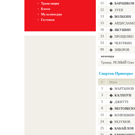
11
Трансляция
�. БАРАШКОВ
Блоги
12
�. ЗУЕВ
Мультимедиа
13
�. ВОЛЬХИН
Гостевая
15
�. АРДИСЛАМ
16
�. ЯКУШИН
33
�. ПРОЩЕНКО
53
�. ЧЕБУРКИН
99
�. ЗИБОРОВ
команда
Тренер: РЕЗВЫЙ Олег
Спартак-Приморье
#
Игрок
1
�. МАРТЫНОВ
3
�. КАЛХОУН
5
�. ДЖИТТЕ
9
�. МОТОВИЛО
15
�. КОЛЮШКИН
24
�. РАЗУМОВ
25
�. БАБАЙЛОВ
31