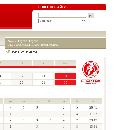
Химки, БЦ МО, БЦ МО
16.01.2019 (среда), 17:00 (время местное)
2
3
4
Итог
8
17
23
90
1
23
21
86
гп
пх
пт
бш
ф
фс
м
7
1
3
-
2
5
26:45
1
1
1
-
2
3
11:02
-
2
3
2
4
2
29:12
2
-
3
-
1
3
13:31