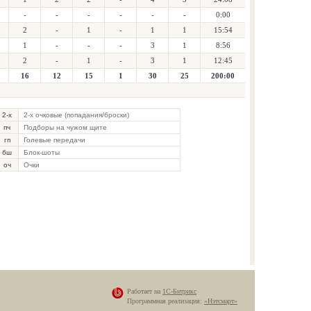
-
-
-
-
-
-
0:00
2
-
1
-
1
1
15:54
1
-
-
-
3
1
8:56
2
-
1
-
3
1
12:45
16
12
15
1
30
25
200:00
2-х
2-х очковые (попадания/броски)
пч
Подборы на чужом щите
гп
Голевые передачи
бш
Блок-шоты
оч
Очки
Работает на
1С-Битрикс
Программная реализация:
«Нэтсмарт»