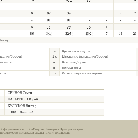
В
-
-
-
-
-
-
-
6
0/2
3/4
-
-
2
2
-
0/1
0/1
-
-
-
-
8
1/1
2/5
1/2
1
-
1
86
3/14
32/54
13/24
7
16
23
енад
м
Время на площадке
падания/броски)
1-х
Штрафные (попадания/броски)
ём щите
пд
Всего подборов
пт
Потери мяча
фолы
фс
Фолы соперника на игроке
ОВИНОВ Семен
НАЗАРЕНКО Юрий
КУДРЯКОВ Виктор
ЗОЛИН Дмитрий
. Официальный сайт БК «Спартак-Приморье» Приморский край
и графических материалов ссылка на сайт обязательна