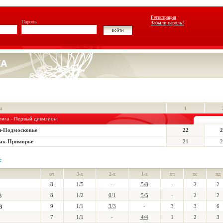
Регистрация
Пароль
Забыли пароль?
а
1
лига - Первый дивизион
-Подмосковье
22
2
ак-Приморье
21
2
е
оч
3-х
2-х
1-х
пч
пс
пд
8
1/5
-
5/8
-
2
2
8
1/2
0/1
5/5
-
2
2
В
9
1/1
3/3
-
3
3
6
В
7
1/1
-
4/4
1
2
3