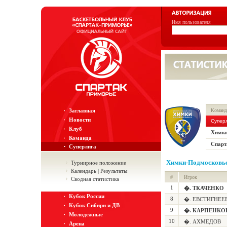
Имя пользователя
Заглавная
Команд
Новости
Супер
Клуб
Химки
Команда
Спарт
Суперлига
Химки-Подмосковь
Турнирное положение
Календарь | Результаты
#
Игрок
Сводная статистика
1
�. ТКАЧЕНКО
Кубок России
8
�. ЕВСТИГНЕЕ
Кубок Сибири и ДВ
9
�. КАРПЕНКО
Молодежные
10
�. АХМЕДОВ
Арена