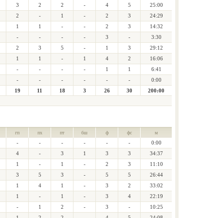
3
2
2
-
4
5
25:00
2
-
1
-
2
3
24:29
1
1
-
-
2
3
14:32
-
-
-
-
3
-
3:30
2
3
5
-
1
3
29:12
1
1
-
1
4
2
16:06
-
-
-
-
1
1
6:41
-
-
-
-
-
-
0:00
19
11
18
3
26
30
200:00
гп
пх
пт
бш
ф
фс
м
-
-
-
-
-
-
0:00
4
-
3
1
3
3
34:37
1
-
1
-
2
3
11:10
3
5
3
-
5
5
26:44
1
4
1
-
3
2
33:02
1
-
1
-
3
4
22:19
-
1
2
-
3
-
10:25
1
2
2
-
4
5
24:08