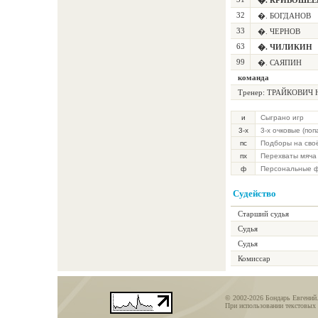
�. КРИВОШЕЕ
32
�. БОГДАНОВ
33
�. ЧЕРНОВ
63
�. ЧИЛИКИН
99
�. САЯПИН
команда
Тренер:
ТРАЙКОВИЧ Н
и
Сыграно игр
3-х
3-х очковые (по
пс
Подборы на сво
пх
Перехваты мяча
ф
Персональные 
Судейство
Старший судья
Судья
Судья
Комиссар
© 2002-2026 Бондарь Евгений
При использовании текстовых 