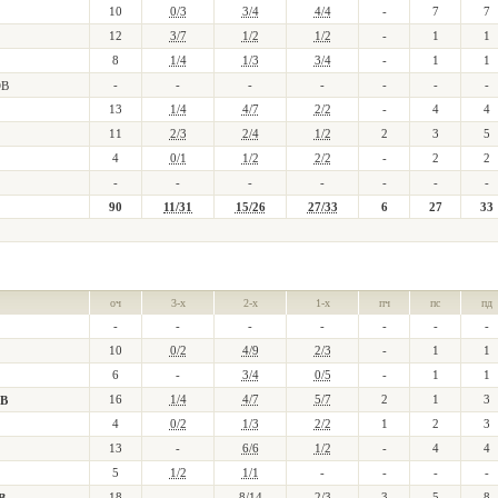
10
0/3
3/4
4/4
-
7
7
12
3/7
1/2
1/2
-
1
1
8
1/4
1/3
3/4
-
1
1
-
-
-
-
-
-
-
ОВ
13
1/4
4/7
2/2
-
4
4
11
2/3
2/4
1/2
2
3
5
4
0/1
1/2
2/2
-
2
2
-
-
-
-
-
-
-
90
11/31
15/26
27/33
6
27
33
оч
3-х
2-х
1-х
пч
пс
пд
-
-
-
-
-
-
-
10
0/2
4/9
2/3
-
1
1
6
-
3/4
0/5
-
1
1
16
1/4
4/7
5/7
2
1
3
В
4
0/2
1/3
2/2
1
2
3
13
-
6/6
1/2
-
4
4
5
1/2
1/1
-
-
-
-
18
-
8/14
2/3
3
5
8