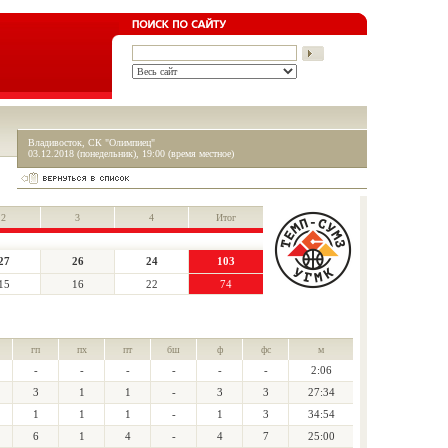
Владивосток, СК "Олимпиец"
03.12.2018 (понедельник), 19:00 (время местное)
2
3
4
Итог
27
26
24
103
15
16
22
74
гп
пх
пт
бш
ф
фс
м
-
-
-
-
-
-
2:06
3
1
1
-
3
3
27:34
1
1
1
-
1
3
34:54
6
1
4
-
4
7
25:00