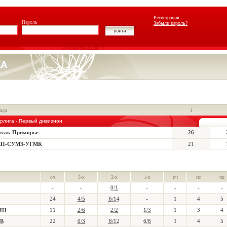
Регистрация
Пароль
Забыли пароль?
нда
1
рлига - Первый дивизион
ртак-Приморье
26
П-СУМЗ-УГМК
21
оч
3-х
2-х
1-х
пч
пс
пд
-
-
0/1
-
-
-
-
24
4/5
6/14
-
1
4
5
11
2/6
2/2
1/3
1
3
4
ИН
22
0/3
8/12
6/8
1
4
5
В