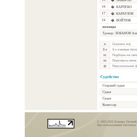
�. ЗИБИРОВ
16
�. КАРПЕКО
17
�. КАРАУЛОВ
24
�. ВОЙТЮК
команда
Тренер: ЛОБАНОВ Але
и
Сыграно игр
3-х
3-х очковые (по
пс
Подборы на сво
пх
Перехваты мяча
ф
Персональные 
Судейство
Старший судья
Судья
Судья
Комиссар
© 2002-2026 Бондарь Евгений
При использовании текстовых 