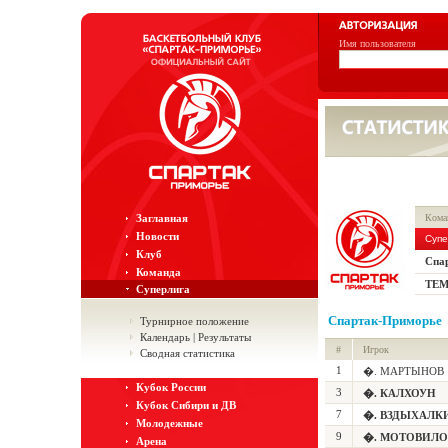
Имя пользователя
Заглавная
Кома
Новости
Супе
Клуб
Спа
Команда
ТЕМ
Суперлига
Спартак-Приморье
Турнирное положение
Календарь | Результаты
#
Игрок
Сводная статистика
1
�. МАРТЫНОВ
Кубок России
3
�. КАЛХОУН
Кубок Сибири и ДВ
7
�. ВЗДЫХАЛК
Молодежные
9
�. МОТОВИЛО
Арена