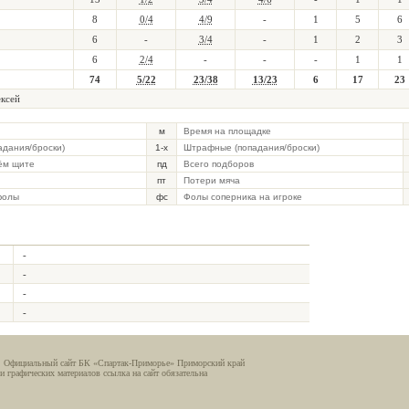
8
0/4
4/9
-
1
5
6
6
-
3/4
-
1
2
3
6
2/4
-
-
-
1
1
74
5/22
23/38
13/23
6
17
23
ксей
м
Время на площадке
падания/броски)
1-х
Штрафные (попадания/броски)
ём щите
пд
Всего подборов
пт
Потери мяча
фолы
фс
Фолы соперника на игроке
-
-
-
-
. Официальный сайт БК «Спартак-Приморье» Приморский край
и графических материалов ссылка на сайт обязательна