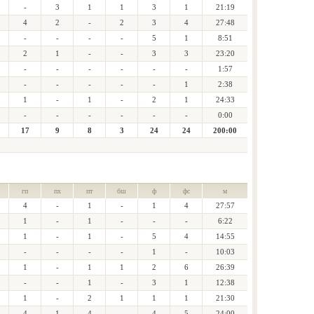
-
3
1
1
3
1
21:19
4
2
-
2
3
4
27:48
-
-
-
-
5
1
8:51
2
1
-
-
3
3
23:20
-
-
-
-
-
-
1:57
-
-
-
-
-
1
2:38
1
-
1
-
2
1
24:33
-
-
-
-
-
-
0:00
17
9
8
3
24
24
200:00
гп
пх
пт
бш
ф
фс
м
4
-
1
-
1
4
27:57
1
-
1
-
-
-
6:22
1
-
1
-
5
4
14:55
-
-
-
-
1
-
10:03
1
-
1
1
2
6
26:39
-
-
1
-
3
1
12:38
1
-
2
1
1
1
21:30
4
1
4
-
4
5
24:00