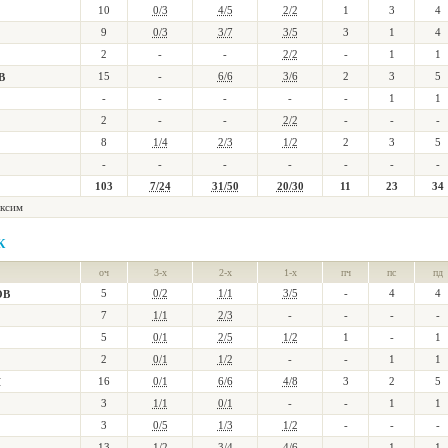
10
0/3
4/5
2/2
1
3
4
9
0/3
3/7
3/5
3
1
4
2
-
-
2/2
-
1
1
15
-
6/6
3/6
2
3
5
В
-
-
-
-
-
1
1
2
-
-
2/2
-
-
-
8
1/4
2/3
1/2
2
3
5
-
-
-
-
-
-
-
103
7/24
31/50
20/30
11
23
34
ксим
К
оч
3-х
2-х
1-х
пч
пс
пд
5
0/2
1/1
3/5
-
4
4
ОВ
7
1/1
2/3
-
-
-
-
5
0/1
2/5
1/2
1
-
1
2
0/1
1/2
-
-
1
1
16
0/1
6/6
4/8
3
2
5
Ч
3
1/1
0/1
-
-
1
1
3
0/5
1/3
1/2
-
-
-
13
1/2
3/4
4/6
-
1
1