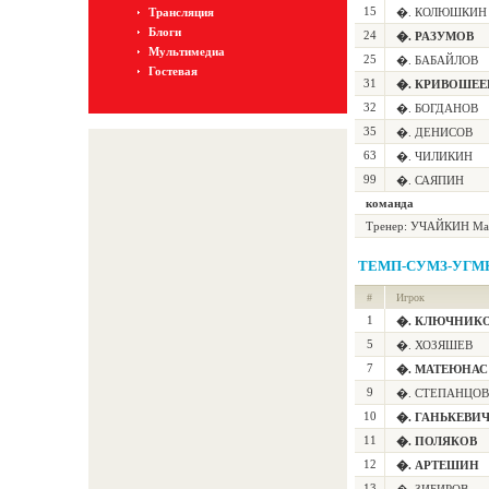
15
Трансляция
�. КОЛЮШКИН
Блоги
24
�. РАЗУМОВ
Мультимедиа
25
�. БАБАЙЛОВ
Гостевая
31
�. КРИВОШЕЕ
32
�. БОГДАНОВ
35
�. ДЕНИСОВ
63
�. ЧИЛИКИН
99
�. САЯПИН
команда
Тренер:
УЧАЙКИН Ма
ТЕМП-СУМЗ-УГМ
#
Игрок
1
�. КЛЮЧНИК
5
�. ХОЗЯШЕВ
7
�. МАТЕЮНАС
9
�. СТЕПАНЦОВ
10
�. ГАНЬКЕВИ
11
�. ПОЛЯКОВ
12
�. АРТЕШИН
13