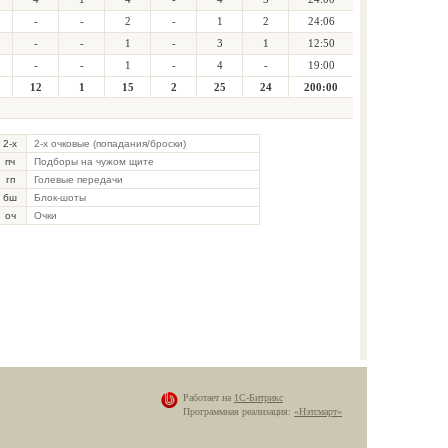
-
-
2
-
1
2
24:06
-
-
1
-
3
1
12:50
-
-
1
-
4
-
19:00
12
1
15
2
25
24
200:00
2-х
2-х очковые (попадания/броски)
пч
Подборы на чужом щите
гп
Голевые передачи
бш
Блок-шоты
оч
Очки
Работает на
1С-Битрикс
Программная реализация:
«Нэтсмарт»