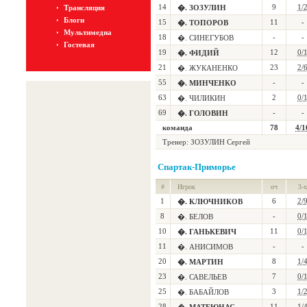
14
9
1/
Трансляция
�. ЗОЗУЛИН
Блоги
15
11
-
�. ТОПОРОВ
Мультимедиа
18
-
-
�. СИНЕГУБОВ
Гостевая
19
12
0/
�. ФИДИЙ
21
23
2/
�. ЖУКАНЕНКО
55
-
-
�. МИНЧЕНКО
63
2
0/
�. ЧИЛИКИН
69
-
-
�. ГОЛОВИН
команда
78
4/1
Тренер: ЗОЗУЛИН Сергей
Спартак-Приморье
#
Игрок
оч
3-х
1
6
2/
�. КЛЮЧНИКОВ
8
-
0/
�. БЕЛОВ
10
11
0/
�. ГАНЬКЕВИЧ
11
-
-
�. АНИСИМОВ
20
8
1/
�. МАРТИН
23
7
0/
�. САВЕЛЬЕВ
25
3
1/
�. БАБАЙЛОВ
28
11
1/