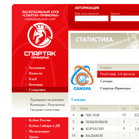
Имя пользователя
Пароль
Заглавная
Команда
Новости
Плей-офф. 1/4 финала
Клуб
Самара
Команда
Спартак-Приморье
Суперлига
Самара
Турнирное положение
Календарь | Результаты
#
Игрок
оч
3-х
Сводная статистика
4
10
0/
�. ЧИСЛОВ
Кубок России
5
2
-
�. ЧЕВАРЕНКОВ
Кубок Сибири и ДВ
6
9
1/
�. КОРЧАГИН
Молодежные
10
-
-
�. КАДЫКОВ
Арена