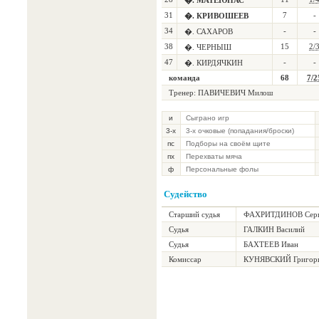
�. МАТЕЮНАС
31
7
-
�. КРИВОШЕЕВ
34
-
-
�. САХАРОВ
38
15
2/
�. ЧЕРНЫШ
47
-
-
�. КИРДЯЧКИН
команда
68
7/2
Тренер:
ПАВИЧЕВИЧ Милош
и
Сыграно игр
3-х
3-х очковые (попадания/броски)
пс
Подборы на своём щите
пх
Перехваты мяча
ф
Персональные фолы
Судейство
Старший судья
ФАХРИТДИНОВ Сер
Судья
ГАЛКИН Василий
Судья
БАХТЕЕВ Иван
Комиссар
КУНЯВСКИЙ Григор