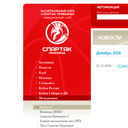
Имя пользователя
Декабрь 2016
Заглавная
«Спарт
22.12.2016
Новости
Клуб
Команда
Суперлига
Кубок России
Кубок Сибири и ДВ
Молодежные
Новости
Команда ДЮБЛ
Спартак-Приморье-2
Единая молодежная лига ВТБ
Лига Спартак-Приморье