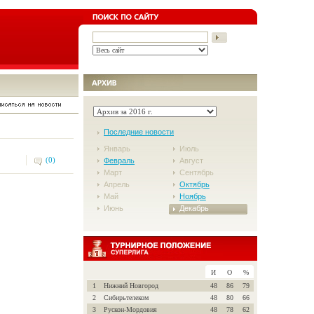
Последние новости
Январь
Июль
(0)
Февраль
Август
Март
Сентябрь
Апрель
Октябрь
Май
Ноябрь
Июнь
Декабрь
И
О
%
1
Нижний Новгород
48
86
79
2
Сибирьтелеком
48
80
66
3
Рускон-Мордовия
48
78
62