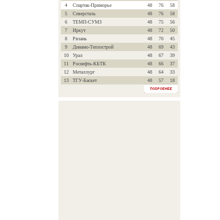
4
Спартак-Приморье
48
76
58
5
Северсталь
48
76
58
6
ТЕМП-СУМЗ
48
75
56
7
Иркут
48
72
50
8
Рязань
48
70
45
9
Динамо-Теплострой
48
69
43
10
Урал
48
67
39
11
Роснефть-КБТК
48
66
37
12
Металлург
48
64
33
13
ТГУ-Баскет
48
57
18